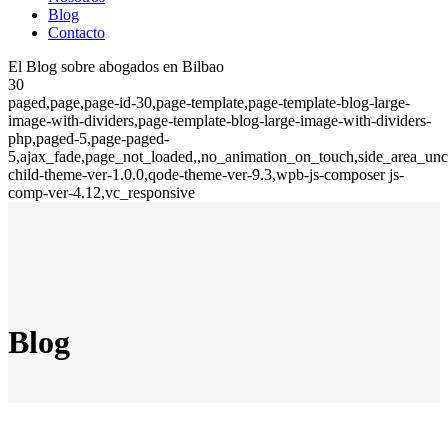
Blog
Contacto
El Blog sobre abogados en Bilbao
30
paged,page,page-id-30,page-template,page-template-blog-large-
image-with-dividers,page-template-blog-large-image-with-dividers-
php,paged-5,page-paged-
5,ajax_fade,page_not_loaded,,no_animation_on_touch,side_area_un
child-theme-ver-1.0.0,qode-theme-ver-9.3,wpb-js-composer js-
comp-ver-4.12,vc_responsive
Blog