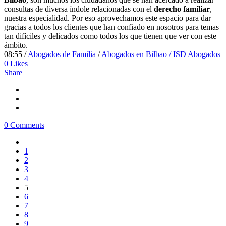
consultas de diversa índole relacionadas con el
derecho familiar
,
nuestra especialidad. Por eso aprovechamos este espacio para dar
gracias a todos los clientes que han confiado en nosotros para temas
tan difíciles y delicados como todos los que tienen que ver con este
ámbito.
08:55 /
Abogados de Familia
/
Abogados en Bilbao
/ ISD Abogados
0
Likes
Share
0 Comments
1
2
3
4
5
6
7
8
9